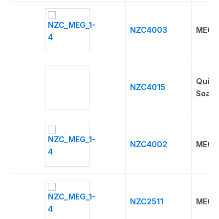
NZC4003
MEG
Quick
NZC4015
Soap
NZC4002
MEG
NZC2511
MEG