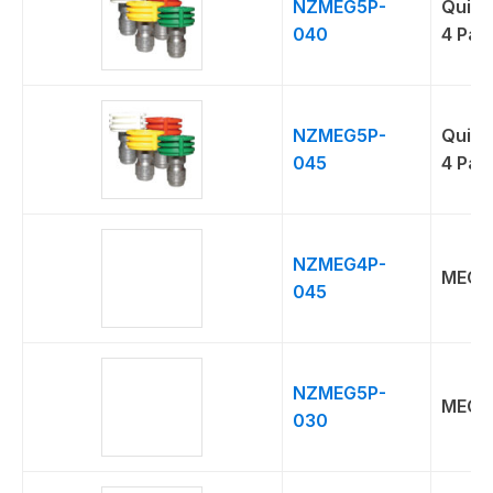
NZMEG5P-
Quick
040
4 Pac
NZMEG5P-
Quick
045
4 Pac
NZMEG4P-
MEG 5
045
NZMEG5P-
MEG 5
030