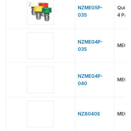
NZMEG5P-
Quick
035
4 Pac
NZMEG4P-
MEG 5
035
NZMEG4P-
MEG 5
040
NZ8040S
MEG 4