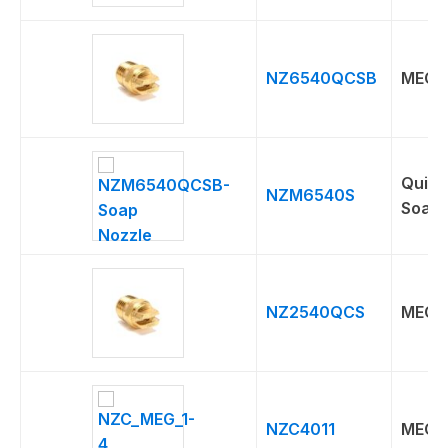
NZ6540QCSB
MEG 
Quick
NZM6540S
Soap
NZ2540QCS
MEG 
NZC4011
MEG 