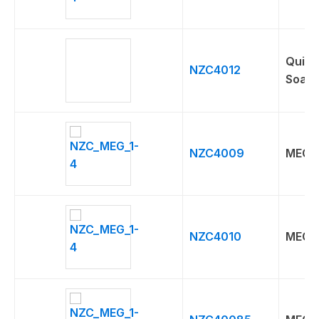
Quick
NZC4012
Soap
NZC4009
MEG
NZC4010
MEG