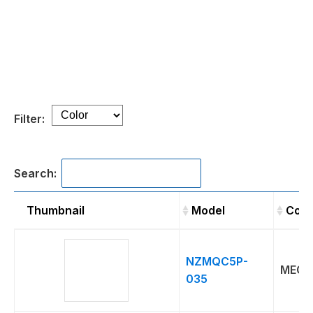
Filter:
Search:
Thumbnail
Model
Conn
Thumbnail
Model
Con
NZMQC5P-
MEG
035